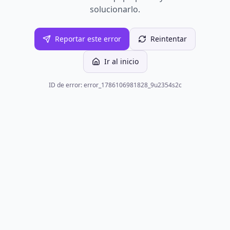
solucionarlo.
Reportar este error
Reintentar
Ir al inicio
ID de error: error_1786106981828_9u2354s2c