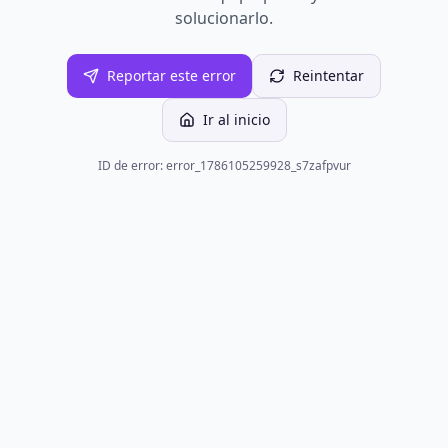
solucionarlo.
Reportar este error
Reintentar
Ir al inicio
ID de error: error_1786105259928_s7zafpvur