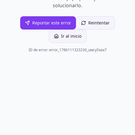
solucionarlo.
Reportar este error
Reintentar
Ir al inicio
ID de error: error_1786111323230_uwcy5xax7