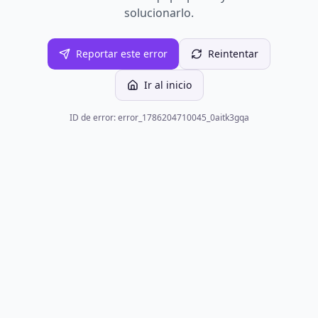
solucionarlo.
Reportar este error
Reintentar
Ir al inicio
ID de error: error_1786204710045_0aitk3gqa