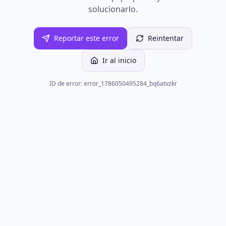
solucionarlo.
Reportar este error
Reintentar
Ir al inicio
ID de error: error_1786050495284_bq6atvzkr