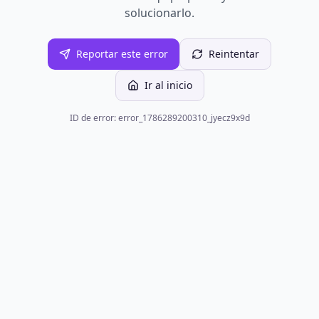
solucionarlo.
Reportar este error
Reintentar
Ir al inicio
ID de error: error_1786289200310_jyecz9x9d