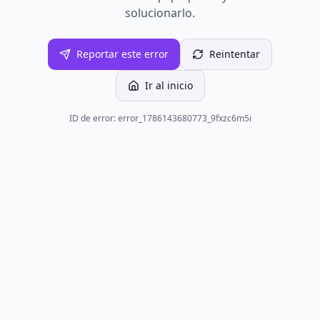
solucionarlo.
Reportar este error
Reintentar
Ir al inicio
ID de error: error_1786143680773_9fxzc6m5i