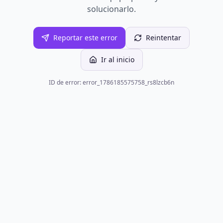
solucionarlo.
Reportar este error
Reintentar
Ir al inicio
ID de error: error_1786185575758_rs8lzcb6n