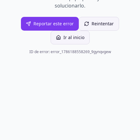
solucionarlo.
Reportar este error
Reintentar
Ir al inicio
ID de error: error_1786188558269_9gynqvgew