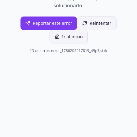
solucionarlo.
Reportar este error
Reintentar
Ir al inicio
ID de error: error_1786205217819_49p3jstxk