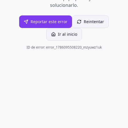
solucionarlo.
Reportar este error
Reintentar
Ir al inicio
ID de error: error_1786095508220_mzyuwz1uk