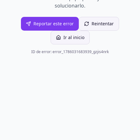
solucionarlo.
Reportar este error
Reintentar
Ir al inicio
ID de error: error_1786031683939_gzjis4nrk