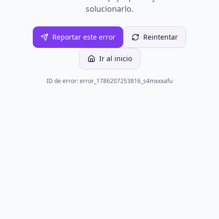
solucionarlo.
Reportar este error
Reintentar
Ir al inicio
ID de error: error_1786207253816_s4mxxxafu