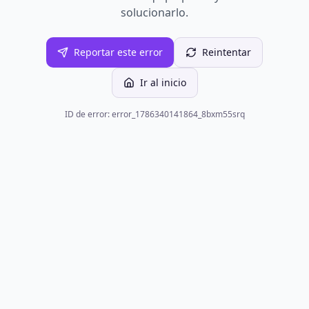
solucionarlo.
Reportar este error
Reintentar
Ir al inicio
ID de error: error_1786340141864_8bxm55srq