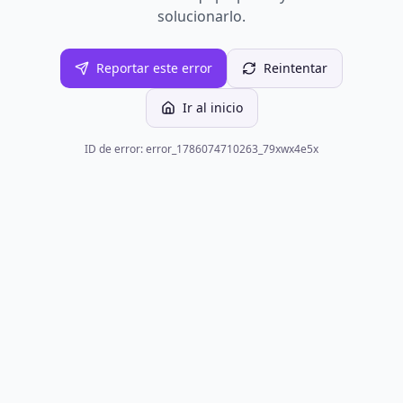
solucionarlo.
Reportar este error
Reintentar
Ir al inicio
ID de error: error_1786074710263_79xwx4e5x