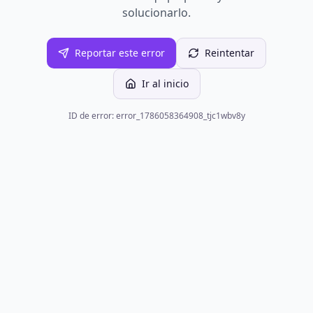
solucionarlo.
Reportar este error
Reintentar
Ir al inicio
ID de error: error_1786058364908_tjc1wbv8y