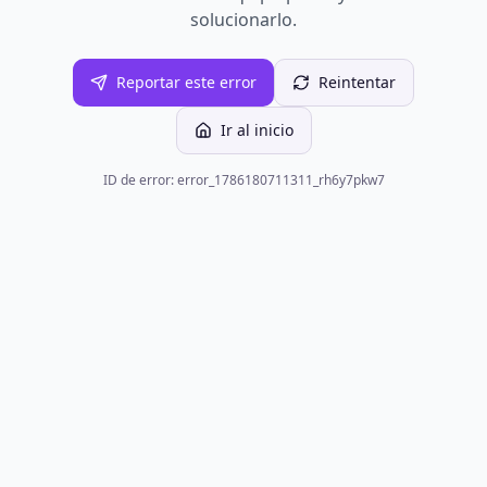
solucionarlo.
Reportar este error
Reintentar
Ir al inicio
ID de error: error_1786180711311_rh6y7pkw7