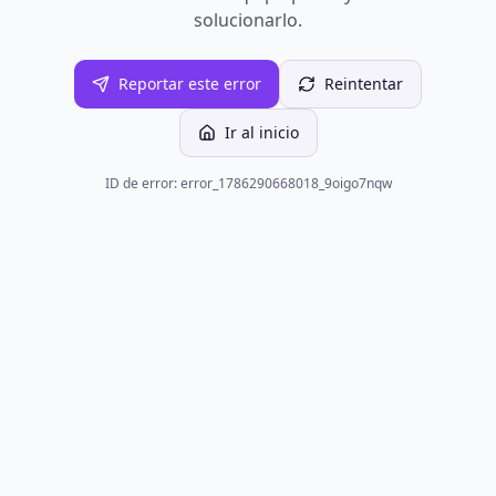
solucionarlo.
Reportar este error
Reintentar
Ir al inicio
ID de error: error_1786290668018_9oigo7nqw