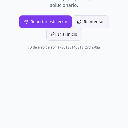
solucionarlo.
Reportar este error
Reintentar
Ir al inicio
ID de error: error_1786138146818_2vcf9x0ia