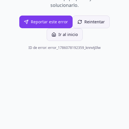
solucionarlo.
Reportar este error
Reintentar
Ir al inicio
ID de error: error_1786078192359_knnvtj0lw