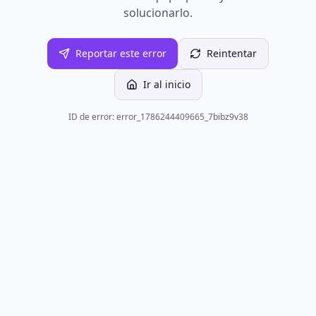
solucionarlo.
Reportar este error
Reintentar
Ir al inicio
ID de error: error_1786244409665_7bibz9v38