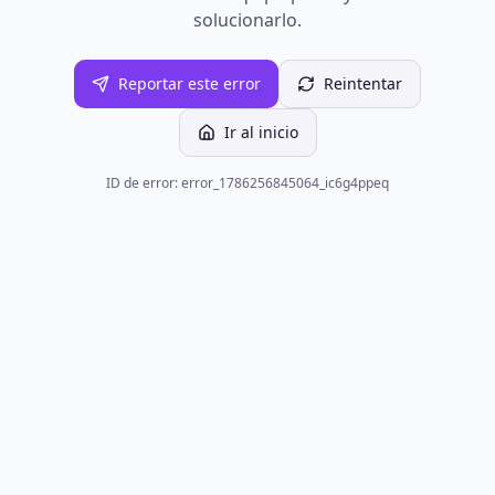
solucionarlo.
Reportar este error
Reintentar
Ir al inicio
ID de error: error_1786256845064_ic6g4ppeq