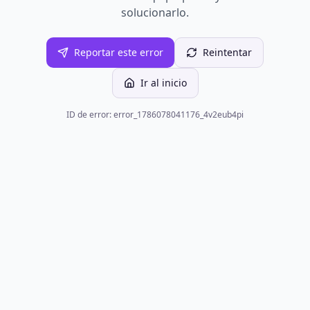
solucionarlo.
Reportar este error
Reintentar
Ir al inicio
ID de error: error_1786078041176_4v2eub4pi