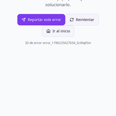
solucionarlo.
Reportar este error
Reintentar
Ir al inicio
ID de error: error_1786225627634_3ct9q65in