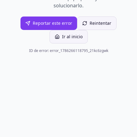
solucionarlo.
Reportar este error
Reintentar
Ir al inicio
ID de error: error_1786266118795_21kc6zgwk