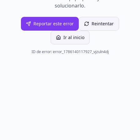
solucionarlo.
Reportar este error
Reintentar
Ir al inicio
ID de error: error_1786140117927_vjzuln4dj