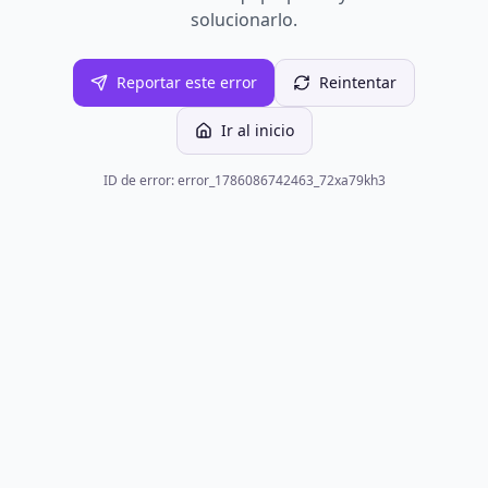
solucionarlo.
Reportar este error
Reintentar
Ir al inicio
ID de error: error_1786086742463_72xa79kh3